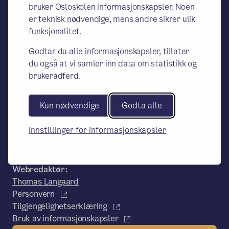
bruker Osloskolen informasjonskapsler. Noen
– en del av Osloskolen
er teknisk nødvendige, mens andre sikrer ulik
funksjonalitet.
Besøks- og leveringsadresse:
Vestlisvingen 184, 0969 Oslo
Godtar du alle informasjonskapsler, tillater
Postadresse:
du også at vi samler inn data om statistikk og
Oslo kommune, Utdanningsetaten Vestli,
brukeradferd.
Postboks 6127 Etterstad, 0602 Oslo
Telefon:
Kun nødvendige
Godta alle
23466350/ Situame 45610096
E-post:
Innstillinger for informasjonskapsler
postmottak.Vestli@osloskolen.no
Rektor
Gro Høydal Nesse
Webredaktør:
Thomas Langaard
Personvern
Tilgjengelighetserklæring
Bruk av informasjonskapsler