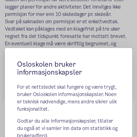
legger planer for andre aktiviteter. Det innvilges ikke
permisjon for mer enn 10 skoledager pr. skoleår.
Svar på søknaden om permisjon er et enkeltvedtak.
Vedtaket kan påklages med en klagefrist på tre uker
regnet fra det tidspunkt foresatte har mottatt brevet.
En eventuell klage må være skriftlig begrunnet, og
sendes skolen for videre saksgang.
Osloskolen bruker
informasjonskapsler
Publisert:
07.04.2015
Endret:
03.08.2021
For at nettstedet skal fungere og være trygt,
bruker Osloskolen informasjonskapsler. Noen
er teknisk nødvendige, mens andre sikrer ulik
funksjonalitet.
Relevante lenker
Godtar du alle informasjonskapsler, tillater
Oslo kommune: Søk om permisjon i
du også at vi samler inn data om statistikk og
(ekstern lenke)
grunnskolen
brukeradferd.