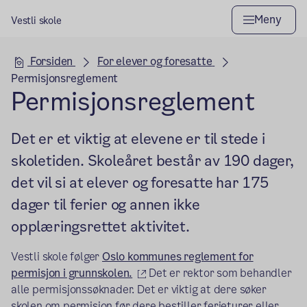
Meny
Vestli skole
Hovedseksjon
Forsiden
For elever og foresatte
Permisjonsreglement
Permisjonsreglement
Det er et viktig at elevene er til stede i
skoletiden. Skoleåret består av 190 dager,
det vil si at elever og foresatte har 175
dager til ferier og annen ikke
opplæringsrettet aktivitet.
Vestli skole følger
Oslo kommunes reglement for
(ekstern lenke)
permisjon i grunnskolen.
Det er rektor som behandler
alle permisjonssøknader. Det er viktig at dere søker
skolen om permisjon før dere bestiller ferieturer eller