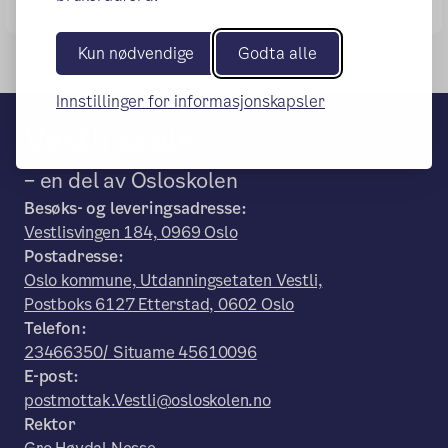
Kun nødvendige
Godta alle
Innstillinger for informasjonskapsler
Vestli skole
– en del av Osloskolen
Besøks- og leveringsadresse:
Vestlisvingen 184, 0969 Oslo
Postadresse:
Oslo kommune, Utdanningsetaten Vestli,
Postboks 6127 Etterstad, 0602 Oslo
Telefon:
23466350/ Situame 45610096
E-post:
postmottak.Vestli@osloskolen.no
Rektor