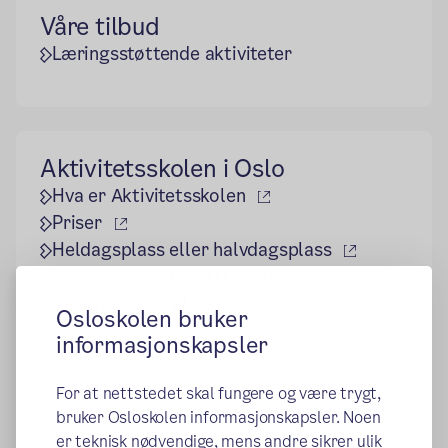
Våre tilbud
Læringsstøttende aktiviteter
Aktivitetsskolen i Oslo
(ekstern lenke)
Hva er Aktivitetsskolen
(ekstern lenke)
Priser
(ekstern le
Heldagsplass eller halvdagsplass
(ekstern lenke)
Søk om plass for ditt barn
(ekstern lenke)
Oppsigelse av plass
Osloskolen bruker
informasjonskapsler
For at nettstedet skal fungere og være trygt,
Planer
bruker Osloskolen informasjonskapsler. Noen
er teknisk nødvendige, mens andre sikrer ulik
1.-4. trinn