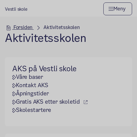
Meny
Vestli skole
Hovedseksjon
Forsiden
Aktivitetsskolen
Aktivitetsskolen
AKS på Vestli skole
Våre baser
Kontakt AKS
Åpningstider
(ekstern lenke)
Gratis AKS etter skoletid
Skolestartere