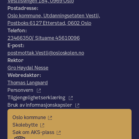
Vestlisvingen 184, 0969 Oslo
Postadresse:
Oslo kommune, Utdanningsetaten Vestli,
Postboks 6127 Etterstad, 0602 Oslo
Telefon:
23466350/ Situame 45610096
E-post:
postmottak.Vestli@osloskolen.no
Rektor
Gro Høydal Nesse
Webredaktør:
Thomas Langaard
Personvern
Tilgjengelighetserklæring
Bruk av informasjonskapsler
Oslo kommune
Skolebytte
Søk om AKS-plass