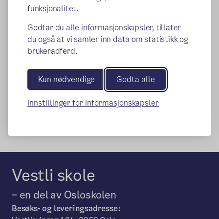
funksjonalitet.
Godtar du alle informasjonskapsler, tillater
du også at vi samler inn data om statistikk og
brukeradferd.
Tilbakeblikk
Tilbakeblikk på mattilbudet, og
Kun nødvendige
Godta alle
matvariasjonen på AKS Vestli
Tilbakeblikk
Innstillinger for informasjonskapsler
Vestli skole
– en del av Osloskolen
Besøks- og leveringsadresse: