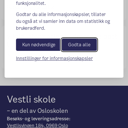
funksjonalitet.
Ledelse og ansatte
Godtar du alle informasjonskapsler, tillater
du også at vi samler inn data om statistikk og
brukeradferd.
Viktig informasjon vedrørende post
til skolen
Kun nødvendige
Godta alle
Både brev og e-post må merkes med "Vestli" .
Innstillinger for informasjonskapsler
Vestli skole
– en del av Osloskolen
Besøks- og leveringsadresse:
Vestlisvingen 184, 0969 Oslo