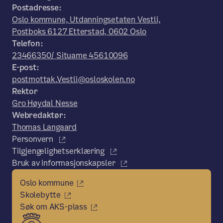
Postadresse:
Oslo kommune, Utdanningsetaten Vestli,
Postboks 6127 Etterstad, 0602 Oslo
Telefon:
23466350/ Situame 45610096
E-post:
postmottak.Vestli@osloskolen.no
Rektor
Gro Høydal Nesse
Webredaktør:
Thomas Langaard
Personvern
Tilgjengelighetserklæring
Bruk av informasjonskapsler
Oslo kommune
Skolebytte
Søk om AKS-plass