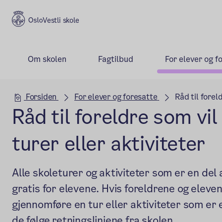
Vestli skole
Om skolen
Fagtilbud
For elever og f
Hovedseksjon
Forsiden
For elever og foresatte
Råd til forel
Råd til foreldre som vi
turer eller aktiviteter
Alle skoleturer og aktiviteter som er en del
gratis for elevene. Hvis foreldrene og eleven
gjennomføre en tur eller aktiviteter som er
de følge retningslinjene fra skolen.