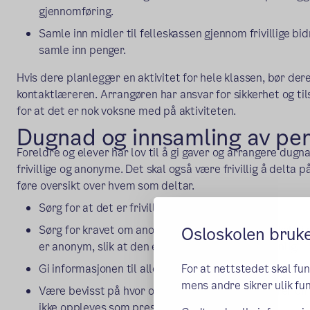
gjennomføring.
Samle inn midler til felleskassen gjennom frivillige bi
samle inn penger.
Hvis dere planlegger en aktivitet for hele klassen, bør de
kontaktlæreren. Arrangøren har ansvar for sikkerhet og ti
for at det er nok voksne med på aktiviteten.
Dugnad og innsamling av p
Foreldre og elever har lov til å gi gaver og arrangere dugn
frivillige og anonyme. Det skal også være frivillig å delta 
føre oversikt over hvem som deltar.
Sørg for at det er frivillig å delta på dugnader.
Sørg for kravet om anonymitet når foreldrene skal gi 
Osloskolen bruk
er anonym, slik at den enkeltes bidrag ikke er synlig.
Gi informasjonen til alle i fellesskap, for eksempel på
For at nettstedet skal fu
mens andre sikrer ulik fun
Være bevisst på hvor og hvor ofte dere informerer om 
ikke oppleves som press for å bidra.