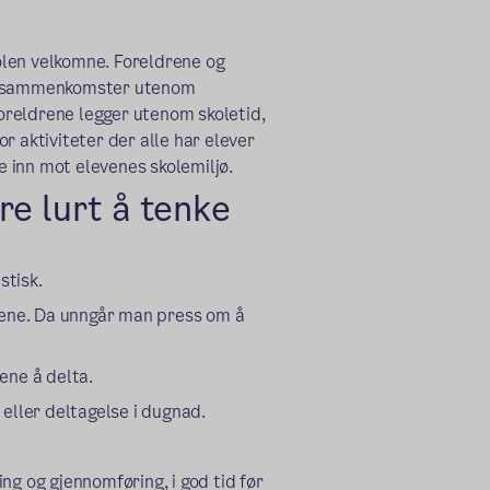
kolen velkomne. Foreldrene og
iale sammenkomster utenom
foreldrene legger utenom skoletid,
for aktiviteter der alle har elever
de inn mot elevenes skolemiljø.
e lurt å tenke
stisk.
dlene. Da unngår man press om å
vene å delta.
eller deltagelse i dugnad.
ing og gjennomføring, i god tid før