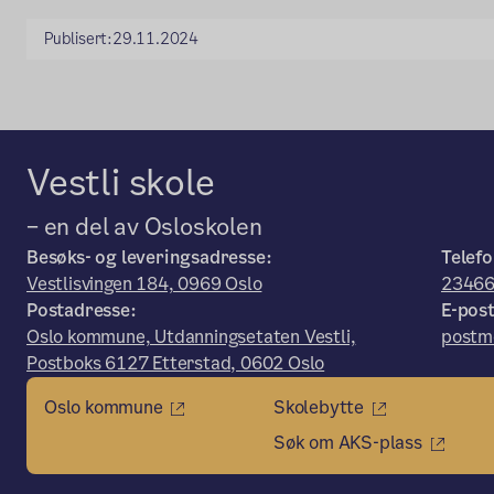
Publisert:
29.11.2024
Vestli skole
– en del av Osloskolen
Besøks- og leveringsadresse:
Telefo
Vestlisvingen 184, 0969 Oslo
23466
Postadresse:
E-post
Oslo kommune, Utdanningsetaten Vestli,
postmo
Postboks 6127 Etterstad, 0602 Oslo
Oslo kommune
Skolebytte
Søk om AKS-plass