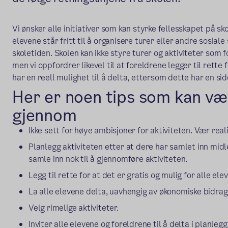
Vi ønsker alle initiativer som kan styrke fellesskapet på s
elevene står fritt til å organisere turer eller andre sos
skoletiden. Skolen kan ikke styre turer og aktiviteter som 
men vi oppfordrer likevel til at foreldrene legger til rette 
har en reell mulighet til å delta, ettersom dette har en si
Her er noen tips som kan vær
gjennom
Ikke sett for høye ambisjoner for aktiviteten. Vær reali
Planlegg aktiviteten etter at dere har samlet inn mi
samle inn nok til å gjennomføre aktiviteten.
Legg til rette for at det er gratis og mulig for alle ele
La alle elevene delta, uavhengig av økonomiske bidrag 
Velg rimelige aktiviteter.
Inviter alle elevene og foreldrene til å delta i planlegg