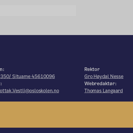
n:
Rektor
350/ Situame 45610096
Gro Høydal Nesse
:
Webredaktør:
ttak.Vestli@osloskolen.no
Thomas Langaard