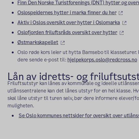
Finn Den Norske Turistforenings (DNT) hytter og overn
(ekster
Oslospeidernes hytter i marka finner du her
(ekst
Aktiv i Oslos oversikt over hytter i Oslomarka
(ekste
Oslofjorden friluftsråds oversikt over hytter
(ekstern lenke)
Østmarkskapellet
Oslo røde kors leier ut hytta Bamsebo til klasseturer
dere sende e-post til:
hjelpekorps.oslo@redcross.no
Lån av
idretts- og
friluftsuts
Friluftsutstyr kan lånes av kommunale og ideelle utlånssen
utlånssentralene kan det lånes utstyr for en hel klasse. Hvi
skal låne utstyr til turen selv, bør dere informere elever
muligheten.
Se Oslo kommunes nettsider for oversikt over utlåns