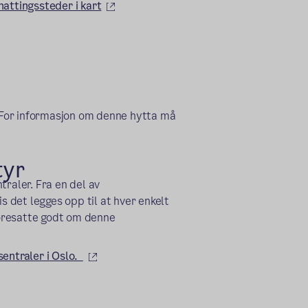
(ekstern lenke)
attingssteder i kart
n lenke)
ern lenke)
rn lenke)
. For informasjon om denne hytta må
tyr
traler. Fra en del av
s det legges opp til at hver enkelt
/foresatte godt om denne
(ekstern lenke)
sentraler i Oslo.