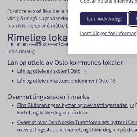
Godtar du alle informasjo
Foreldrene skal ikke bære noe økonomisk risiko, ved å gje
viktig å unngå dugnader der foreldrene må kjøpe et produkt
Kun nødvendige
man ikke risikerer å måtte betale for produktet når de ikke
Innstillinger for informa
Rimelige lokaler og overnat
Her er en oversikt over lokaler og overnattingssteder i Os
leies rimelig.
Lån og utleie av Oslo kommunes lokaler
(ekstern lenke)
Lån og utleie av skoler i Oslo
(ekstern l
Lån og utleie av kultureiendommer i Oslo
Overnattingssteder i marka
(
Finn Skiforeningens hytter og overnattingssteder.
D
kartet, og klikke deg inn på disse.
Oversikt over Den Norske Turistforenings hytter i Os
overnattingsstedene i kartet, og klikke deg inn på diss