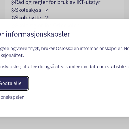
Råd og regler for bruk av IKT-utstyr
(ekstern lenke)
Skoleskyss
(ekstern lenke)
Skolebytte
Skoleregler for Osloskolen
er informasjonskapsler
ngere og være trygt, bruker Osloskolen informasjonskapsler. N
ksjonalitet.
nskapsler, tillater du også at vi samler inn data om statistikk
Godta alle
sjonskapsler