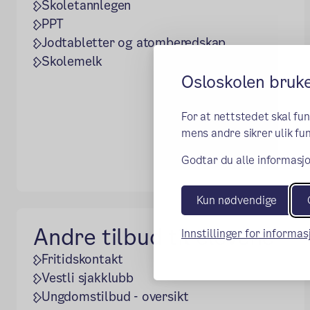
Skoletannlegen
PPT
Jodtabletter og atomberedskap
Skolemelk
Osloskolen bruk
For at nettstedet skal fu
mens andre sikrer ulik fun
Godtar du alle informasjo
Kun nødvendige
Andre tilbud til elevene
Innstillinger for informa
Fritidskontakt
Vestli sjakklubb
Ungdomstilbud - oversikt