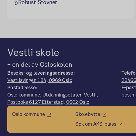
Robust Stovner
Vestli skole
– en del av Osloskolen
Besøks- og leveringsadresse:
Telefo
Vestlisvingen 184, 0969 Oslo
23466
Postadresse:
E-post
Oslo kommune, Utdanningsetaten Vestli,
postmo
Postboks 6127 Etterstad, 0602 Oslo
Oslo kommune
Skolebytte
Søk om AKS-plass