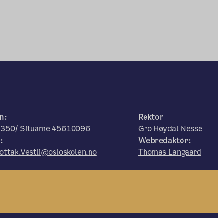
n:
Rektor
350/ Situame 45610096
Gro Høydal Nesse
:
Webredaktør:
ttak.Vestli@osloskolen.no
Thomas Langaard