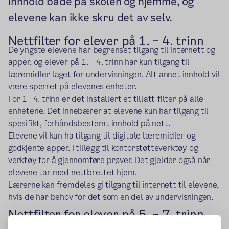
innhold både på skolen og hjemme, og
elevene kan ikke skru det av selv.
Nettfilter for elever på 1. – 4. trinn
De yngste elevene har begrenset tilgang til internett og
apper, og elever på 1. – 4. trinn har kun tilgang til
læremidler laget for undervisningen. Alt annet innhold vil
være sperret på elevenes enheter.
For 1– 4. trinn er det installert et tillatt-filter på alle
enhetene. Det innebærer at elevene kun har tilgang til
spesifikt, forhåndsbestemt innhold på nett.
Elevene vil kun ha tilgang til digitale læremidler og
godkjente apper. I tillegg til kontorstøtteverktøy og
verktøy for å gjennomføre prøver. Det gjelder også når
elevene tar med nettbrettet hjem.
Lærerne kan fremdeles gi tilgang til internett til elevene,
hvis de har behov for det som en del av undervisningen.
Nettfilter for elever på 5. – 7. trinn
For de eldste elevene på barnetrinnet er det åpnet opp