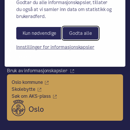
Telefon:
Godtar du alle informasjonskapsler, tillater
23466350/ Situame 45610096
du også at vi samler inn data om statistikk og
E-post:
brukeradferd.
postmottak.Vestli@osloskolen.no
Rektor
Kun nødvendige
Godta alle
Gro Høydal Nesse
Webredaktør:
Innstillinger for informasjonskapsler
Thomas Langaard
Personvern
Tilgjengelighetserklæring
Bruk av informasjonskapsler
Oslo kommune
Skolebytte
Søk om AKS-plass