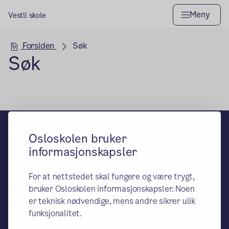
Meny
Vestli skole
Hovedseksjon
Forsiden
Søk
Søk
Vestli skole
Osloskolen bruker
informasjonskapsler
– en del av Osloskolen
Besøks- og leveringsadresse:
For at nettstedet skal fungere og være trygt,
Vestlisvingen 184, 0969 Oslo
bruker Osloskolen informasjonskapsler. Noen
Postadresse:
er teknisk nødvendige, mens andre sikrer ulik
Oslo kommune, Utdanningsetaten Vestli,
funksjonalitet.
Postboks 6127 Etterstad, 0602 Oslo