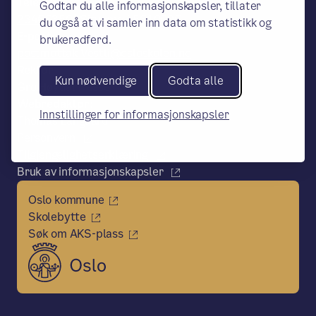
Telefon:
Godtar du alle informasjonskapsler, tillater
23466350/ Situame 45610096
du også at vi samler inn data om statistikk og
E-post:
brukeradferd.
postmottak.Vestli@osloskolen.no
Rektor
Kun nødvendige
Godta alle
Gro Høydal Nesse
Webredaktør:
Innstillinger for informasjonskapsler
Thomas Langaard
Personvern
Tilgjengelighetserklæring
Bruk av informasjonskapsler
Oslo kommune
Skolebytte
Søk om AKS-plass