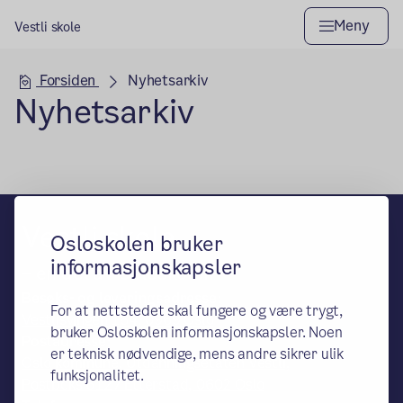
Meny
Vestli skole
Hovedseksjon
Forsiden
Nyhetsarkiv
Nyhetsarkiv
Vestli skole
Osloskolen bruker
informasjonskapsler
– en del av Osloskolen
Besøks- og leveringsadresse:
For at nettstedet skal fungere og være trygt,
Vestlisvingen 184, 0969 Oslo
bruker Osloskolen informasjonskapsler. Noen
Postadresse:
er teknisk nødvendige, mens andre sikrer ulik
Oslo kommune, Utdanningsetaten Vestli,
funksjonalitet.
Postboks 6127 Etterstad, 0602 Oslo