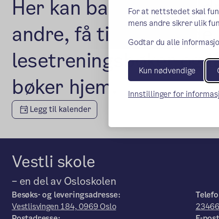
Her kan barn og foreldr
For at nettstedet skal fu
mens andre sikrer ulik fun
andre, få tips om gode
Godtar du alle informasjo
lesetreningsbøker og 
Kun nødvendige
bøker hjem.
Innstillinger for informa
Legg til kalender
Vestli skole
– en del av Osloskolen
Besøks- og leveringsadresse:
Telefo
Vestlisvingen 184, 0969 Oslo
23466
Postadresse:
E-post