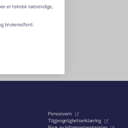
oen er teknisk nødvendige,
 og brukeradferd.
Personvern
Tilgjengelighetserklæring
Bruk av informasjonskapsler