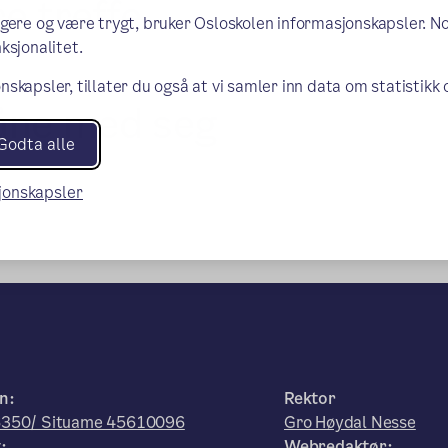
e treffe
ngere og være trygt, bruker Osloskolen informasjonskapsler. N
ksjonalitet.
nskapsler, tillater du også at vi samler inn data om statistikk
låne med seg
Godta alle
sjonskapsler
n:
Rektor
350/ Situame 45610096
Gro Høydal Nesse
:
Webredaktør: