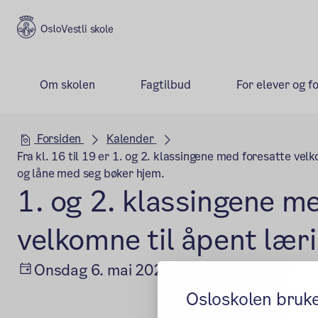
Vestli skole
Om skolen
Fagtilbud
For elever og f
Hovedseksjon
Forsiden
Kalender
Fra kl. 16 til 19 er 1. og 2. klassingene med foresatte ve
og låne med seg bøker hjem.
1. og 2. klassingene m
velkomne til åpent lær
Onsdag 6. mai 2026
kl. 16:00–19:00
Osloskolen bruk